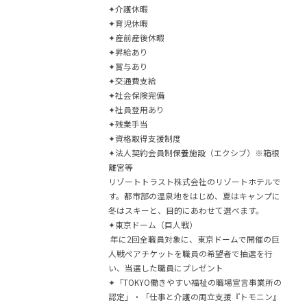
✦介護休暇
✦育児休暇
✦産前産後休暇
✦昇給あり
✦賞与あり
✦交通費支給
✦社会保険完備
✦社員登用あり
✦残業手当
✦資格取得支援制度
✦法人契約会員制保養施設（エクシブ）※箱根
離宮等
リゾートトラスト株式会社のリゾートホテルで
す。都市部の温泉地をはじめ、夏はキャンプに
冬はスキーと、目的にあわせて選べます。
✦東京ドーム（巨人戦）
年に2回全職員対象に、東京ドームで開催の巨
人戦ペアチケットを職員の希望者で抽選を行
い、当選した職員にプレゼント
✦「TOKYO働きやすい福祉の職場宣言事業所の
認定」・「仕事と介護の両立支援『トモニン』