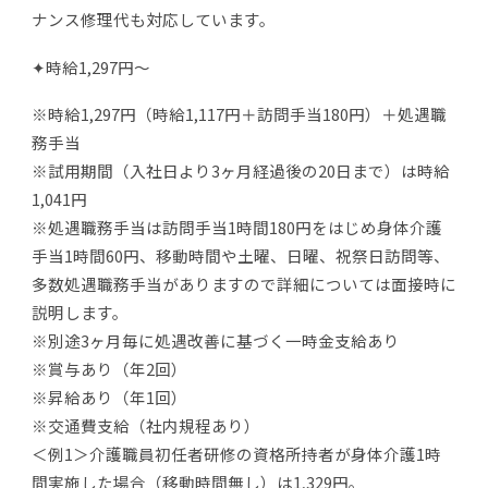
ナンス修理代も対応しています。
✦時給1,297円〜
※時給1,297円（時給1,117円＋訪問手当180円）＋処遇職
務手当
※試用期間（入社日より3ヶ月経過後の20日まで）は時給
1,041円
※処遇職務手当は訪問手当1時間180円をはじめ身体介護
手当1時間60円、移動時間や土曜、日曜、祝祭日訪問等、
多数処遇職務手当がありますので詳細については面接時に
説明します。
※別途3ヶ月毎に処遇改善に基づく一時金支給あり
※賞与あり（年2回）
※昇給あり（年1回）
※交通費支給（社内規程あり）
＜例1＞介護職員初任者研修の資格所持者が身体介護1時
間実施した場合（移動時間無し）は1,329円。