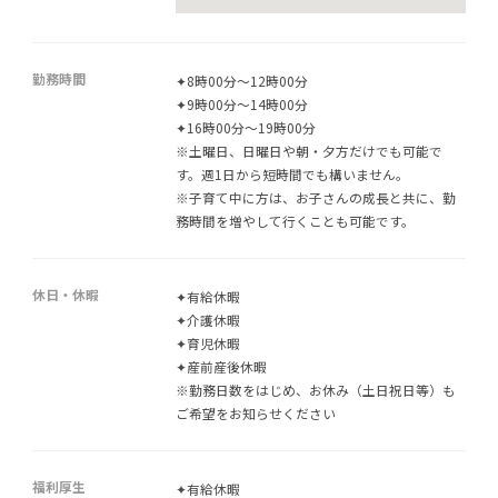
勤務時間
✦8時00分～12時00分
✦9時00分～14時00分
✦16時00分～19時00分
※土曜日、日曜日や朝・夕方だけでも可能で
す。週1日から短時間でも構いません。
※子育て中に方は、お子さんの成長と共に、勤
務時間を増やして行くことも可能です。
休日・休暇
✦有給休暇
✦介護休暇
✦育児休暇
✦産前産後休暇
※勤務日数をはじめ、お休み（土日祝日等）も
ご希望をお知らせください
福利厚生
✦有給休暇