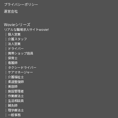
プライバシーポリシー
運営会社
Wovieシリーズ
リアルな職場求人サイトwovie!
個人営業
介護スタッフ
法人営業
ドライバー
携帯ショップ店員
保育士
看護師
タクシードライバー
ケアマネージャー
介護福祉士
柔道整復師
美容師
施設管理者
作業療法士
生活相談員
鍼灸師
理学療法士
一般事務