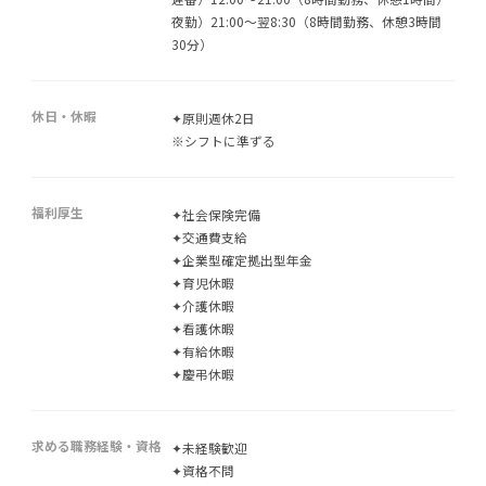
夜勤）21:00～翌8:30（8時間勤務、休憩3時間
30分）
休日・休暇
✦原則週休2日
※シフトに準ずる
福利厚生
✦社会保険完備
✦交通費支給
✦企業型確定拠出型年金
✦育児休暇
✦介護休暇
✦看護休暇
✦有給休暇
✦慶弔休暇
求める職務経験・資格
✦未経験歓迎
✦資格不問