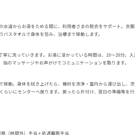
の水道からお湯をためる間に、利用者さまの脱衣をサポート。衣服
うバスタオルで身体を包み、浴槽まで移動します。
丁寧に洗っていきます。お湯に浸かっている時間は、10～20分。入
、指のマッサージやお声がけでコミュニケーションを取ります。
で移動。身体を拭き上げたら、機材を洗浄・室内から運び出し、次
8時くらいにセンターへ戻ります。戻ったら片付け、翌日の準備等を行
円＋業務（時間外）手当＋処遇職務手当