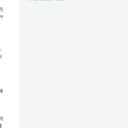
呂
サ
ス
利
積
宅
理