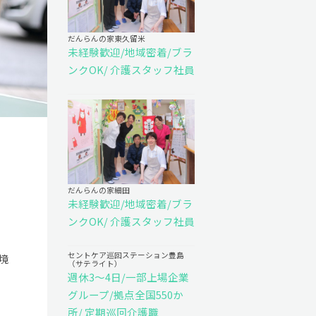
だんらんの家東久留米
未経験歓迎/地域密着/ブラ
ンクOK/ 介護スタッフ社員
だんらんの家細田
未経験歓迎/地域密着/ブラ
ンクOK/ 介護スタッフ社員
セントケア巡回ステーション豊島
境
（サテライト）
週休3～4日/一部上場企業
グループ/拠点全国550か
所/ 定期巡回介護職