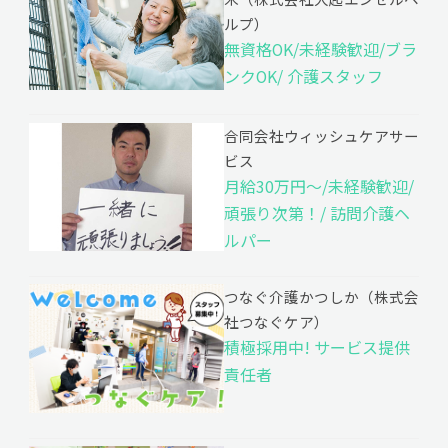
ルプ）
無資格OK/未経験歓迎/ブラ
ンクOK/ 介護スタッフ
合同会社ウィッシュケアサー
ビス
月給30万円～/未経験歓迎/
頑張り次第！/ 訪問介護ヘ
ルパー
つなぐ介護かつしか（株式会
社つなぐケア）
積極採用中! サービス提供
責任者