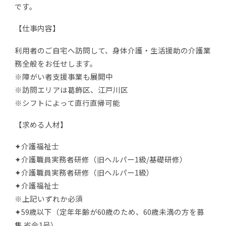
です。
【仕事内容】
利用者のご自宅へ訪問して、身体介護・生活援助の介護業
務全般をお任せします。
※障がい者支援事業も展開中
※訪問エリアは葛飾区、江戸川区
※シフトによって直行直帰可能
【求める人材】
✦介護福祉士
✦介護職員実務者研修（旧ヘルパー1級/基礎研修）
✦介護職員実務者研修（旧ヘルパー1級）
✦介護福祉士
※上記いずれか必須
✦59歳以下（定年年齢が60歳のため、60歳未満の方を募
集 省令1号）