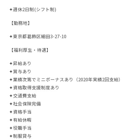
✦週休2日制(シフト制)
【勤務地】
✦東京都葛飾区細田3-27-10
【福利厚生・待遇】
✦昇給あり
✦賞与あり
✦業績次第でミニボーナスあり（2020年実績2回支給）
✦資格取得支援制度あり
✦交通費支給
✦社会保険完備
✦資格手当
✦有給休暇
✦役職手当
✦制服貸与