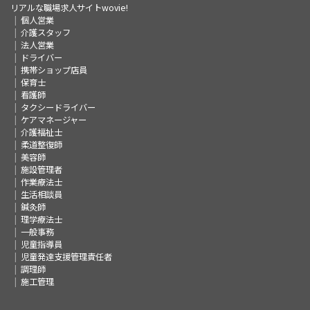
リアルな職場求人サイトwovie!
個人営業
介護スタッフ
法人営業
ドライバー
携帯ショップ店員
保育士
看護師
タクシードライバー
ケアマネージャー
介護福祉士
柔道整復師
美容師
施設管理者
作業療法士
生活相談員
鍼灸師
理学療法士
一般事務
児童指導員
児童発達支援管理責任者
調理師
施工管理