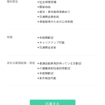
福利厚生
✦社会保険完備
✦服装自由
✦産休・育休取得実績あり
✦交通費全額支給
✦資格取得のための公休制度
特徴
✦未経験歓迎
✦キャリアアップ可能
✦交通費全支給
求める職務経験・資格
✦普通自動車免許持っている方歓迎
✦介護職員初任者研修歓迎
✦未経験歓迎
✦条件相談可能
応募する