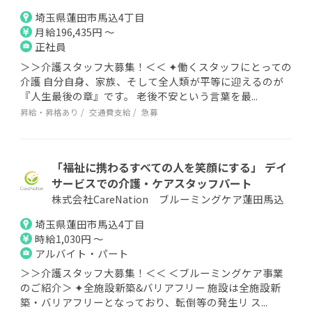
埼玉県蓮田市馬込4丁目
月給196,435円 ～
正社員
＞＞介護スタッフ大募集！＜＜ ✦働くスタッフにとっての
介護 自分自身、家族、そして全人類が平等に迎えるのが
『人生最後の章』です。 老後不安という言葉を最...
昇給・昇格あり
交通費支給
急募
「福祉に携わるすべての人を笑顔にする」 デイ
サービスでの介護・ケアスタッフパート
株式会社CareNation ブルーミングケア蓮田馬込
埼玉県蓮田市馬込4丁目
時給1,030円 ～
アルバイト・パート
＞＞介護スタッフ大募集！＜＜ ＜ブルーミングケア事業
のご紹介＞ ✦全施設新築&バリアフリー 施設は全施設新
築・バリアフリーとなっており、転倒等の発生リ ス...