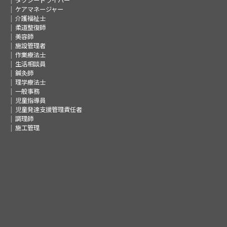
タクシードライバー
ケアマネージャー
介護福祉士
柔道整復師
美容師
施設管理者
作業療法士
生活相談員
鍼灸師
理学療法士
一般事務
児童指導員
児童発達支援管理責任者
調理師
施工管理