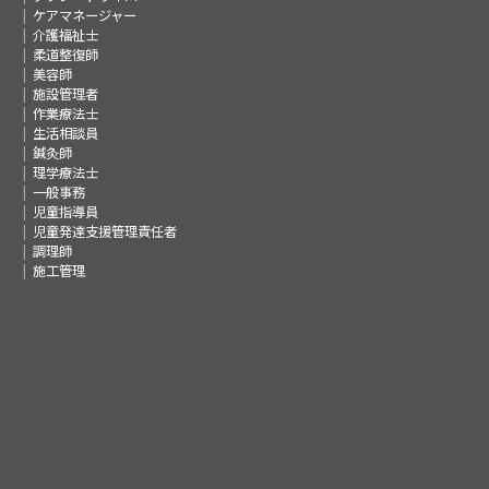
ケアマネージャー
介護福祉士
柔道整復師
美容師
施設管理者
作業療法士
生活相談員
鍼灸師
理学療法士
一般事務
児童指導員
児童発達支援管理責任者
調理師
施工管理