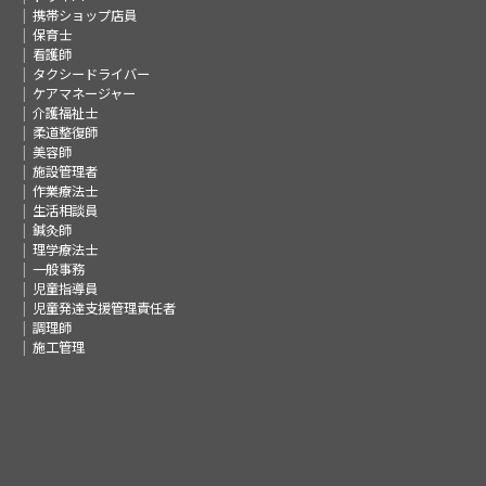
携帯ショップ店員
保育士
看護師
タクシードライバー
ケアマネージャー
介護福祉士
柔道整復師
美容師
施設管理者
作業療法士
生活相談員
鍼灸師
理学療法士
一般事務
児童指導員
児童発達支援管理責任者
調理師
施工管理