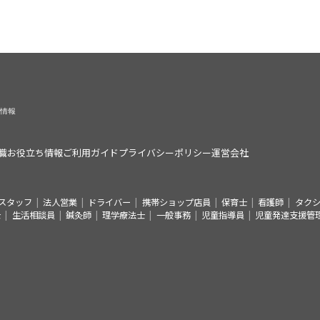
職お役立ち情報
ご利用ガイド
プライバシーポリシー
運営会社
スタッフ
法人営業
ドライバー
携帯ショップ店員
保育士
看護師
タク
士
生活相談員
鍼灸師
理学療法士
一般事務
児童指導員
児童発達支援管