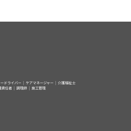
シードライバー
ケアマネージャー
介護福祉士
理責任者
調理師
施工管理