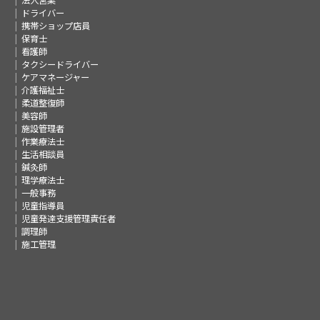
ドライバー
携帯ショップ店員
保育士
看護師
タクシードライバー
ケアマネージャー
介護福祉士
柔道整復師
美容師
施設管理者
作業療法士
生活相談員
鍼灸師
理学療法士
一般事務
児童指導員
児童発達支援管理責任者
調理師
施工管理